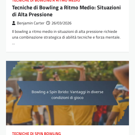
TECNICHE DI BOWLING A RITMO MEDIO
Tecniche di Bowling a Ritmo Medio: Situazioni
di Alta Pressione
Benjamin Carter
26/03/2026
Il bowling a ritmo medio in situazioni di alta pressione richiede
una combinazione strategica di abilità tecniche e forza mentale.
…
TECNICHE DI SPIN BOWLING