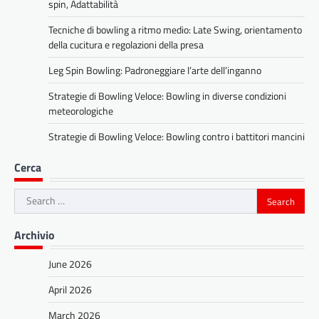
spin, Adattabilità
Tecniche di bowling a ritmo medio: Late Swing, orientamento
della cucitura e regolazioni della presa
Leg Spin Bowling: Padroneggiare l’arte dell’inganno
Strategie di Bowling Veloce: Bowling in diverse condizioni
meteorologiche
Strategie di Bowling Veloce: Bowling contro i battitori mancini
Cerca
Search
for:
Archivio
June 2026
April 2026
March 2026