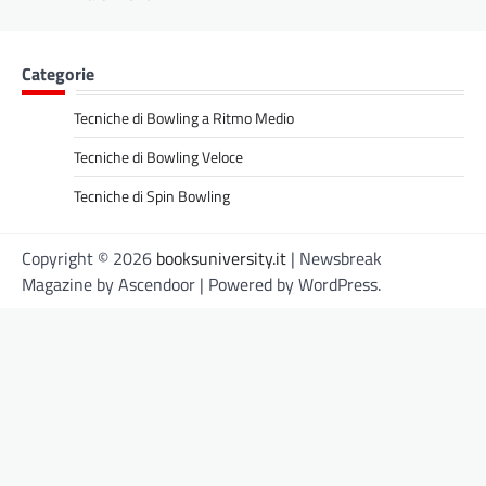
Categorie
Tecniche di Bowling a Ritmo Medio
Tecniche di Bowling Veloce
Tecniche di Spin Bowling
Copyright © 2026
booksuniversity.it
| Newsbreak
Magazine by
Ascendoor
| Powered by
WordPress
.