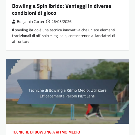
Bowling a Spin Ibrido: Vantaggi in diverse
condizioni di gioco
Benjamin Carter
26/03/2026
Il bowling ibrido è una tecnica innovativa che unisce elementi
tradizionali di off-spin e leg-spin, consentendo ai lanciatori di
affrontare…
TECNICHE DI BOWLING A RITMO MEDIO